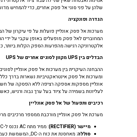
אמינות ואבטחה שאין שני לה עבור ציוד אלקטרוני רג
שלהן על פני סוגי אל פסק אחרים, כדי להמחיש מדוע
הגדרה ופונקציה
המחוברים לאל פסק מופעלים באופן עקבי על ידי הסו
אלקטרוניקה רגישה מהפרעות הספק הקלות ביותר, כו
הבדלים בין UPS מקוון לסוגים אחרים של UPS
ההבחנה העיקרית בין מערכות אל פסק אונליין לסוגים
ומערכות אל פסק אינטראקטיביות נשארות בדרך כלל 
אונליין מספקות אספקה רציפה ללא הפסקה של חשמל נ
לעליונות בשמירה על ציוד בעל ערך גבוה ורגיש, כא
רכיבים ותפעול של אל פסק אונליין
מערכת אל פסק אונליין מורכבת ממספר מרכיבים מרכ
מיישר (RECTIFIER)
: ממיר מתח AC נכנס ל-DC, טעינת סוללת אל סק תוך הפעלת הממיר.
סוללה
: מאחסנת את כוח ה-DC, המשמשת כעמוד השדרה של מערכת האל פסק.