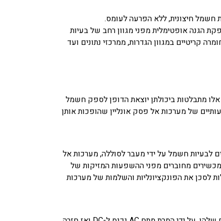
חשמל חיצונית, ללא הפרעה לעומס.
ת הגנה אופטימלית מפני מגוון רחב של בעיות
מרה קריטיים במגוון הגדרות, ממרכזי נתונים ועד
 אלו מתבלטות ביכולתן יוצאת הדופן לספק חשמל
עותיים של מערכות אל פסק אונליין שהופכות אותן
ם לבעיות חשמל על ידי מעבר לסוללה, מערכות אל
מכשירים מחוברים מפני ההשפעות המזיקות של
ות לסכן את הפונקציונליות והשלמות של מערכות
מערכות אל פסק אונליין מצטיינות בהפחתת רעשים חשמליים ושמירה על רמות מתח יציבות, הודות לתכנון ותפעול מתוחכמים שלהן. על ידי המרת מתח AC נכנס ל-DC ואז חזרה