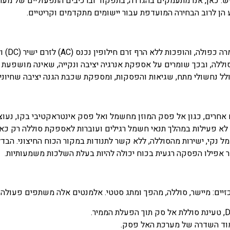
יש. כאן, אנו מתעמקים בהגדרה, בתפקוד וברכיבים התפעוליים של מערכ
 הן לרוב הבחירה המועדפת עבור יישומים מתקדמים וקריטיים.
ללה, ובכך שומרים על אספקת אנרגיה יציבה ונקייה, שאינה מושפעת מח
לל נחשולי מתח, שגיאות והפסקות, ומספקת שכבת הגנה יציבה שחיוני
 אחרים, כגון אל פסק המוזן מחשמל ואל פסק אינטראקטיבי בקו, נעוצ
לא פעילות במהלך תנאי חשמל רגילים ועוברות לאספקת סוללה רק כא
קי, ישירות מהסוללה, ללא קשר לתנודות במקור הכוח החיצוני. הבדל 
שר אפילו הפסקה רגעית בכוח יכולה להיות בעלת השלכות משמעותיות.
זיים: מיישר, סוללה, מהפך ומתג סטטי. אלמנטים אלה משתפים פעול