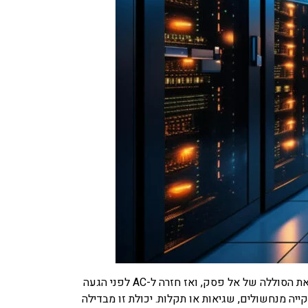
מערכות אל פסק אונליין נועדו להציע אספקת חשמל ללא הפסקה על ידי המרה מתמדת של מתח AC נכנס ל-DC כדי לטעון את הסוללה של אל פסק, ואז חזרה ל-AC לפני הגעה
יה מנחשולים, שגיאות או תקלות. יכולת זו מבדילה