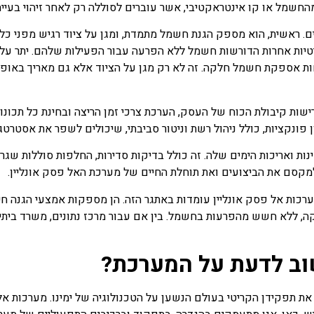
החשמל או קו אינטראקטיבי, אשר עוברים לסוללה רק לאחר זיהוי בעיי
ם. ראשית, הוא מספק הגנת חשמל מתמדת, ומגן על ציוד רגיש מפני כ
קריטיות אחרות הדורשות חשמל ללא הפרעה עבור הפעילות שלהם. יתר על 
ת אספקת חשמל חלקה. זה לא רק מגן על הציוד אלא גם מאריך באופן מ
ישות קיבולת הכוח של העסק, הערכת צרכי זמן הריצה ובחינת כל תכונו
ון פונקציות, כולל ניהול רשת וניטור סביבתי, שיכולים לשפר את אסטרט
ת ואריכות הימים שלה. זה כולל בדיקות סדירות, החלפות סוללות שגרתי
 למקסם את הביצועים ואת תוחלת החיים של מערכת האל פסק אונליין.
רכות אל פסק אונליין עומדות באתגר הזה. הן מספקות אמצעי הגנה חיו
ה, ללא חשש מהפרעות בחשמל. בין אם עבור מרכז נתונים, משרד ביתי 
שוב לדעת על המערכת?
 תפקידן הקריטי בעולם הנשען על הטכנולוגיה של ימינו. מערכות אלו