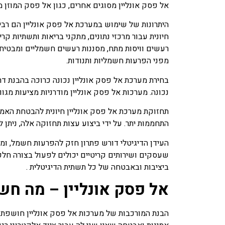
אל פסק אונליין מסוגים אחרים, כגון
אל פסק
המוזן מ
היתרונות של שימוש במערכת אל פסק אונליין הם רבי
חיונית עבור מרכזי נתונים, מתקני בריאות ותשתיות 
רעשים וויסות מתח, מסננות רעשים חשמליים ומבטיחו
מפני הפרעות חשמליות ותנודות.
בחירת מערכת אל פסק אונליין נכונה כרוכה בהבנת דר
נכונה. מערכות אל פסק אונליין מודרניות מציעות מגו
תחזוקת מערכת אל פסק אונליין חיונית להבטחת האמינו
התחממות יתר. על ידי ביצוע עצות תחזוקה אלה, ניתן
העידן הדיגיטלי דורש פתרון חזק להפרעות חשמל, ומע
שעסקים ושירותים קריטיים יכולים לפעול בצורה חלק
ביציבות ובאבטחה של כל תשתית הדיגיטלית .
אל פסק אונליין – מה ח
הבנת המורכבות של מערכות אל פסק אונליין חושפת את