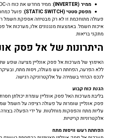
ממיר (INVERTER)
: ממיר מחדש את כוח ה-DC מהסוללה בחזרה ל-AC, ומספק חשמל נקי ויציב להתקנים המחוברים.
מפסק סטטי (STATIC SWITCH)
: פועל כמחס
פעולה מתוחכמת זו לא רק מבטיחה אספקת חשמל רציפ
איכות חשמל. באמצעות מנגנונים אלו, מערכות אל פסק 
מתקני בריאות.
היתרונות של אל פסק אונל
האימוץ של מערכות אל פסק אונליין מציעה שפע של י
ללא הפרעה, הפחתת רעש מעולה, ויסות מתח, ובעיקר 
לנכס הכרחי בשמירה על אלקטרוניקה רגישה.
הגנת כוח קבוע
בליבת מערכות האל פסק אונליין עומדת יכולתן חסרת
פסק אונליין שומרות על פעולה רציפה על חשמל שמ
עליות מתח והפסקות מוחלטות. על ידי הפעלה בצורה 
אלקטרוניות קריטיות.
הפחתת רעש וויסות מתח