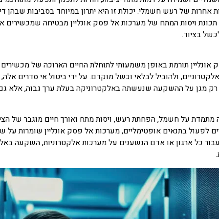
וצורות אחרות של רעש חשמלי. יכולת זו היא יתרון במיוחד בסביבות שבהן 
סף, תכונת ויסות המתח של מערכות אל פסק אונליין מבטיחה שמכשירי
כשל בציוד.
 אונליין תורמת באופן משמעותי לתוחלת החיים הארוכה של מכשירים א
לקטרוניים, ולהוביל לבלאי וכשל מוקדם. על ידי ביטול אי סדרים אלה, 
א רק מגן על ההשקעה שנעשתה באלקטרוניקה בעלת ערך גבוה, אלא גם
ה מתמדת על חשמל, הפחתת רעש, ויסות מתח ואורך חיים מוגבר של הצי
יים לפעול בתנאים אופטימליים, מערכות אל פסק אונליין שומרות על ש
 עבור כל ארגון או אדם הנשענים על מערכות אלקטרוניות, השקעה באל פ