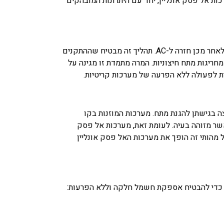
ות אל פסק אונליין, יחד עם היתרונות המובהקים
מערכות אל פסק אונליין פועלות על פי עיקרון של המרה כפולה, והופכות ללא הרף זרם חילופין נכנס (AC) לזרם ישיר (DC) ולאחר מכן חזרה ל-AC. תהליך זה מבטיח שההתקנים
ריגות מתח חיצוניות. המרה מתמדת זו מגינה על
ת לפעולה ללא הפרעה של מערכות קריטיות.
ה בגישתן להגנת מתח. מערכות המוזנות בקו
שר מזוהה בעיה. לעומת זאת, מערכות אל פסק
מהותי זה הופך את מערכות האל פסק אונליין
ה כדי להבטיח אספקת חשמל חלקה וללא הפרעות: