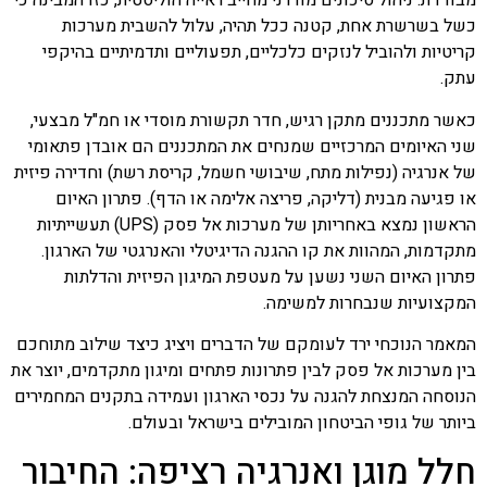
מבודדת. ניהול סיכונים מודרני מחייב ראייה הוליסטית, כזו המבינה כי
כשל בשרשרת אחת, קטנה ככל תהיה, עלול להשבית מערכות
קריטיות ולהוביל לנזקים כלכליים, תפעוליים ותדמיתיים בהיקפי
עתק.
כאשר מתכננים מתקן רגיש, חדר תקשורת מוסדי או חמ"ל מבצעי,
שני האיומים המרכזיים שמנחים את המתכננים הם אובדן פתאומי
של אנרגיה (נפילות מתח, שיבושי חשמל, קריסת רשת) וחדירה פיזית
או פגיעה מבנית (דליקה, פריצה אלימה או הדף). פתרון האיום
הראשון נמצא באחריותן של מערכות אל פסק (UPS) תעשייתיות
מתקדמות, המהוות את קו ההגנה הדיגיטלי והאנרגטי של הארגון.
פתרון האיום השני נשען על מעטפת המיגון הפיזית והדלתות
המקצועיות שנבחרות למשימה.
המאמר הנוכחי ירד לעומקם של הדברים ויציג כיצד שילוב מתוחכם
בין
מערכות
אל פסק
לבין פתרונות פתחים ומיגון מתקדמים, יוצר את
הנוסחה המנצחת להגנה על נכסי הארגון ועמידה בתקנים המחמירים
ביותר של גופי הביטחון המובילים בישראל ובעולם.
חלל מוגן ואנרגיה רציפה: החיבור