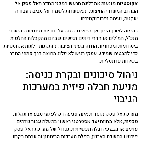
אקוסטיות
מונעות את זליגת הרעש המכני מחדר האל פסק אל
המרחב המשרדי החיצוני, ומאפשרות לשמור על סביבת עבודה
שקטה, נעימה ופרודוקטיבית.
במענה לצורך הפוך אך משלים, הגנה על סודיות ופרטיות במשרדי
מנכ"ל, חמ"לים או חדרי דיונים רגישים שבהם מתקבלות החלטות
ביטחוניות ומסחריות הרחק מעיני הציבור, מותקנות דלתות אקוסטיות
כדי להבטיח שמידע עסקי רגיש לא יזלוג החוצה דרך פתחי החדר
בשיחות פרונטליות.
ניהול סיכונים ובקרת כניסה:
מניעת חבלה פיזית במערכות
הגיבוי
מערכת אל פסק מוסדית אינה פגיעה רק לפגעי טבע או תקלות
טכניות, אלא מהווה יעד אסטרטגי ראשון במעלה עבור גורמים
עוינים או מבצעי חבלה תעשייתית. נטרול של מערכת האל פסק
פירושו החשכת הארגון, הפלת מערכות הביטחון והשבתת בקרת