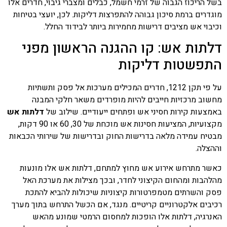
בשל הריכוז הגבוה של זרמי חשמל, כבלים ומצברי גיבוי, חדרים אלו
מוגדרים ברמת סיכון גבוהה להתפרצות דליקות. לכן, יועצי בטיחות
וכיבוי אש מציבים דרישות מחמירות ביותר לבידוד החלל.
דלתות אש: קו ההגנה הראשון מפני
התפשטות דליקות
על פי תקן 1212, חדרים המכילים מערכות אל פסק ותשתיות
מחשוב מרכזיות חייבים להיות מופרדים משאר חלקי המבנה
באמצעות קירות חסיני אש ופתחים ייעודיים. שילוב של
דלתות אש
מקצועיות, המציעות חסינות אש מוכחת של 30, 60 או 90 דקות,
מבטיח עמידה מלאה בדרישות החוק ובדרישות של שירותי הכבאות
וההצלה.
כאשר מתרחש אירוע אש מחוץ למתחם, דלתות אש אלו מונעות
מהלהבות ומהחום הקיצוני לחדר, ובכך מצילות את מערכת האל
פסק והשרתים מטמפרטורות קיצוניות שיכולות להביא להתכת
רכיבים אלקטרוניים קריטיים. מנגד, אם הכשל התרחש בתוך מערך
האנרגיה, דלתות אלו הופכות למחסום הרמטי שמונע מהאש