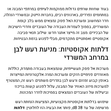
בעוד שחוות שרתים גדולות ממוקמות לעיתים במרתפי המבנה או
במתחמים נפרדים, בארגונים רבים, בחברות הייטק ובמשרדי הנהלה,
חדר המחשוב ומערכת האל פסק נמצאים ממש בלב קומת
המשרדים, בסמוך לעמדות העבודה של העובדים וחדרי הישיבות
של הבכירים. מצב זה מייצר אתגר חדש: שילוב תנאי סביבה
אקוסטיים ואסתטיים מתקדמים, מבלי לפגוע ברמת הבטיחות.
דלתות אקוסטיות: מניעת רעש לבן
במרחב המשרדי
מערכות אל פסק תעשייתיות, שנמצאות בעבודה מתמדת, כוללות
מאווררים פנימיים חזקים ומערכות המרה אלקטרוניות המייצרות
באופן קבוע זמזום ורעש לבן בתדרים משתנים. רעש זה, המצטרף
למערכות מיזוג האוויר של המבנה, עלול לפגוע קשות בריכוז
וביעילות של העובדים הנמצאים בסמיכות לחדר המכונות.
שימוש בדלתות אקוסטיות מקצועיות, המציעות הנחתת רעש
מרשימה של עד 38 dB, פותר את הבעיה הזו לחלוטין.
דלתות