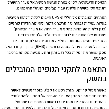
הכניסה הדיגיטלית. לכן, אבטחת הגישה הפיזית אל מערך החשמל
והגיבוי היא משימה עליונה עבור קב"טים ומנהלי פרויקטים.
הפתחים המובילים אל חללי ה-UPS חייבים לכלול דלתות מסיביות
בעלות עמידות גבוהה נגד פריצה אלימה וניסיונות חדירה כוחניים
(כגון דלתות העומדות בתקני משרד החוץ או משרד הביטחון).
פתרונות אלו משולבים לרוב עם מנעולים אלקטרו-מכניים
המבצעים נעילה אוטומטית מלאה עם סגירת הדלת, ומחוברים
ישירות למערכות ניהול המבנה הראשיות (BMS). בדרך זו, חדר האל
פסק נשאר מוגן פיזית בכל רגע נתון ומונע פגיעה מכוונת ברכיבי
האנרגיה.
התאמה לתקני הגופים המובילים
במשק
כאשר מנהל פרויקט, מנהל רכש או קב"ט מוסדי ניגשים לאשר
מפרט טכני עבור מתקן המשלב מערכת אל פסק, עליהם לוודא
שהספקים והמוצרים עומדים בדרישות המחמירות ביותר של
התעשייה. חברות ומוסדות אינם יכולים להרשות לעצמם ניסוי וטעייה