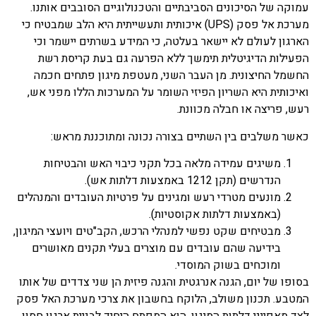
עמוקה של הסיכונים הסביבתיים והטכנולוגיים הסובבים אותנו.
מערכת אל פסק (UPS) איכותית ותעשייתית היא הלב שמבטיח כי
הארגון לעולם לא יישאר בעלטה, כי המידע בשרתים יישמר וכי
הפעילות הדיגיטלית תימשך ללא הפרעה גם בעת קריסת רשת
החשמל החיצונית. מן העבר השני, מעטפת מיגון פתחים חכמה
ואיכותית היא השריון הפיזי השומר על המערכות הללו מפני אש,
רעש, פריצה או חבלה מכוונת.
כאשר משלבים בין השתיים בצורה נכונה ומתוכננת מראש:
משיגים עמידה מלאה בכל תקני כיבוי האש והבטיחות
הנדרשים (תקן 1212 באמצעות דלתות אש).
מונעים מטרדי רעש ומגינים על פרטיות העובדים והמנהלים
(באמצעות דלתות אקוסטיות).
מבטיחים שקט נפשי למנהלי הרכש, הקב"טים ויועצי המיגון,
בידיעה שהם עובדים עם מוצרים בעלי תקנים מאושרים
ומוכחים בשוק המוסדי.
בסופו של יום, הגנה אנרגטית והגנה פיזית הן שני צדדים של אותו
המטבע. תכנון משולב, הלוקח בחשבון את צרכי מערכת האל פסק