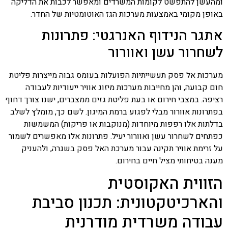
ומהעשן להתפשט לקומות המשרדים ומאפשר לכבות את הדליקה
באופן מקומי באמצעות מערכות הגז האוטומטיות של החדר.
אתגר הנידוף האנרגטי: פתרונות
לשחרור עשן ואוורור
מערכות אל פסק תעשייתיות הפועלות בעומס גבוה מייצרות פליטת
חום קבועה, והן מחייבות מערכות מיזוג אוויר ייעודיות לעבודה
רציפה. במצבי חירום או בעת פליטת גזים ממצברים, ישנו צורך דחוף
בפתרונות אוורור מבלי לפגוע ברמת המיגון. לשם כך, מומלץ לשלב
בדלתות אלו רפפות מיוחדות (מנוקבות או פריקות) המשמשות
כפתחים לשחרור עשן ואוורור יעיל. פתרונות אלו מאפשרים לשמור
על זרימת אוויר תקינה עבור מערכת האל פסק בשגרה, ולהעניק
מענה בטיחותי מציל חיים בחירום.
הזווית האקוסטית
והארכיטקטונית: תכנון סביבת
עבודה משרדית מודרנית