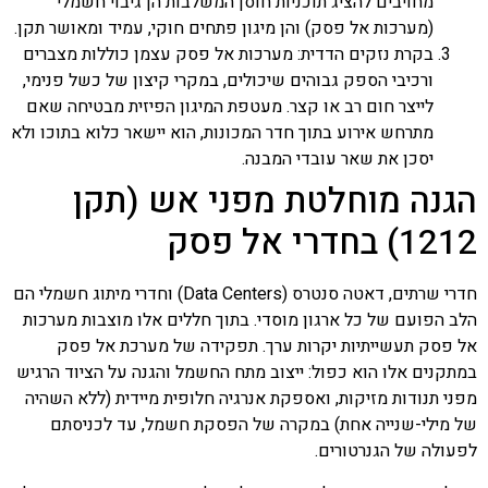
מחויבים להציג תוכניות חוסן המשלבות הן גיבוי חשמלי
(מערכות אל פסק) והן מיגון פתחים חוקי, עמיד ומאושר תקן.
בקרת נזקים הדדית: מערכות אל פסק עצמן כוללות מצברים
ורכיבי הספק גבוהים שיכולים, במקרי קיצון של כשל פנימי,
לייצר חום רב או קצר. מעטפת המיגון הפיזית מבטיחה שאם
מתרחש אירוע בתוך חדר המכונות, הוא יישאר כלוא בתוכו ולא
יסכן את שאר עובדי המבנה.
הגנה מוחלטת מפני אש (תקן
1212) בחדרי אל פסק
חדרי שרתים, דאטה סנטרס (Data Centers) וחדרי מיתוג חשמלי הם
הלב הפועם של כל ארגון מוסדי. בתוך חללים אלו מוצבות מערכות
אל פסק תעשייתיות יקרות ערך. תפקידה של מערכת אל פסק
במתקנים אלו הוא כפול: ייצוב מתח החשמל והגנה על הציוד הרגיש
מפני תנודות מזיקות, ואספקת אנרגיה חלופית מיידית (ללא השהיה
של מילי-שנייה אחת) במקרה של הפסקת חשמל, עד לכניסתם
לפעולה של הגנרטורים.