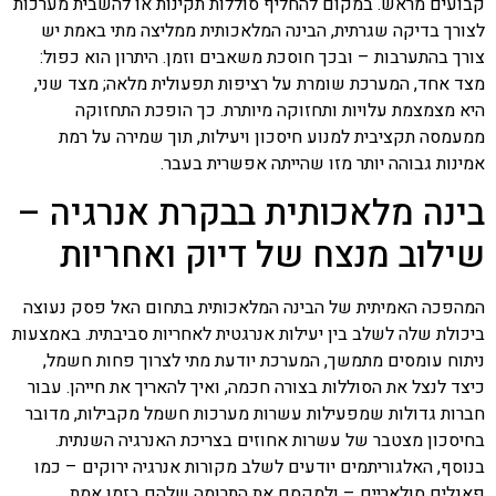
קבועים מראש. במקום להחליף סוללות תקינות או להשבית מערכות
לצורך בדיקה שגרתית, הבינה המלאכותית ממליצה מתי באמת יש
צורך בהתערבות – ובכך חוסכת משאבים וזמן. היתרון הוא כפול:
מצד אחד, המערכת שומרת על רציפות תפעולית מלאה; מצד שני,
היא מצמצמת עלויות ותחזוקה מיותרת. כך הופכת התחזוקה
ממעמסה תקציבית למנוע חיסכון ויעילות, תוך שמירה על רמת
אמינות גבוהה יותר מזו שהייתה אפשרית בעבר.
בינה מלאכותית בבקרת אנרגיה –
שילוב מנצח של דיוק ואחריות
המהפכה האמיתית של הבינה המלאכותית בתחום האל פסק נעוצה
ביכולת שלה לשלב בין יעילות אנרגטית לאחריות סביבתית. באמצעות
ניתוח עומסים מתמשך, המערכת יודעת מתי לצרוך פחות חשמל,
כיצד לנצל את הסוללות בצורה חכמה, ואיך להאריך את חייהן. עבור
חברות גדולות שמפעילות עשרות מערכות חשמל מקבילות, מדובר
בחיסכון מצטבר של עשרות אחוזים בצריכת האנרגיה השנתית.
בנוסף, האלגוריתמים יודעים לשלב מקורות אנרגיה ירוקים – כמו
פאנלים סולאריים – ולמקסם את התרומה שלהם בזמן אמת.