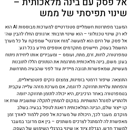
אל פסק עם בינה מלאכותית –
שינוי תפיסתי של ממש
המעבר מפתרונות חשמליים סטנדרטיים למערכות מבוססות AI הוא
לא רק שינוי טכנולוגי – הוא שינוי תרבותי. ארגונים החלו להבין שה־
אל פסק
של היום הוא למעשה "מוח אנרגטי" שמפקח על כל מערך
החשמל בעסק. חיישנים מתקדמים אוספים מידע בכל רגע:
טמפרטורה, לחות, זרם, מתח, ועומס – ומעבירים אותו ליחידת ניתוח
בענן. משם, בינה מלאכותית מתרגמת את הנתונים הללו לתובנות
מעשיות, שמאפשרות תגובה מיידית עוד לפני שהבעיה מתרחשת.
התוצאה: שיפור דרמטי בזמינות, צמצום נזקים פוטנציאליים,
והפחתת עלויות תחזוקה. לדוגמה, אם מערכת מזהה עלייה עקבית
בטמפרטורה באחד הרכיבים, היא יכולה לתזמן תחזוקה יזומה
ולהתריע למנהל התשתיות. במקום להמתין לתקלה שתשבית שרת או
קו ייצור שלם, הבינה המלאכותית דואגת לטפל בבעיה בשלב
מוקדם. מעבר לכך, היכולת של מערכת אל פסק ללמוד לאורך זמן
מאפשרת לה להסתגל לצרכים משתנים – בין אם מדובר במעבר
למשרד חדש, הגדלת ציוד או שינוי בהרגלי השימוש של העסק.