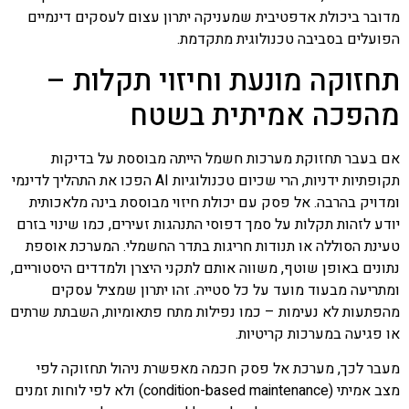
מדובר ביכולת אדפטיבית שמעניקה יתרון עצום לעסקים דינמיים
הפועלים בסביבה טכנולוגית מתקדמת.
תחזוקה מונעת וחיזוי תקלות –
מהפכה אמיתית בשטח
אם בעבר תחזוקת מערכות חשמל הייתה מבוססת על בדיקות
תקופתיות ידניות, הרי שכיום טכנולוגיות AI הפכו את התהליך לדינמי
ומדויק בהרבה. אל פסק עם יכולת חיזוי מבוססת בינה מלאכותית
יודע לזהות תקלות על סמך דפוסי התנהגות זעירים, כמו שינוי בזרם
טעינת הסוללה או תנודות חריגות בתדר החשמלי. המערכת אוספת
נתונים באופן שוטף, משווה אותם לתקני היצרן ולמדדים היסטוריים,
ומתריעה מבעוד מועד על כל סטייה. זהו יתרון שמציל עסקים
מהפתעות לא נעימות – כמו נפילות מתח פתאומיות, השבתת שרתים
או פגיעה במערכות קריטיות.
מעבר לכך, מערכת אל פסק חכמה מאפשרת ניהול תחזוקה לפי
מצב אמיתי (condition-based maintenance) ולא לפי לוחות זמנים