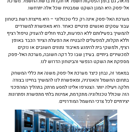
מלאה, גם בזמן הפסקות חשמל או תקלות ברשת החשמל. מערכת
אל-פסק היא המגן השקט שמבטיח שכל אלה יתרחשו.
מערכת האל-פסק אינה רק כלי טכנולוגי – היא מייצרת רשת ביטחון
עבור עסקים ואנשים פרטיים כאחד. היא מאפשרת למשרדים
להמשיך בפעילותם ללא הפרעות, לבתי חולים להעניק טיפול רציף
וללא תקלות, למפעלים להבטיח את הפעלת הציוד הכבד באופן
רציף, ולמשקי בית להימנע מאיבוד נתונים חשובים או נזקים
למכשירים ביתיים. בעידן שבו כל דקה חשובה, מערכת האל-פסק
מספקת את השקט הנפשי והביטחון הדרוש לנו.
במאמר זה, נבחן כיצד מערכת
אל-פסק
משנה את כללי המשחק
בתחום החשמל והאנרגיה, ומאפשרת לנו להמשיך בחיינו בצורה
חלקה ויעילה יותר. הצטרפו אלינו למסע מרתק בתהליך המהפכני
הזה שכולל טכנולוגיה מתקדמת, אמינות בלתי מתפשרת ופתרונות
יצירתיים לכל צרכי החשמל המודרניים.