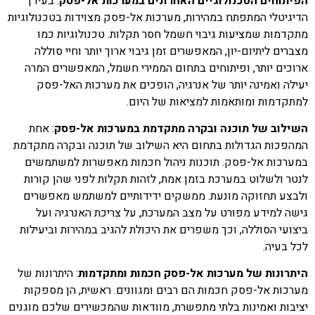
הפיתוחים הטכנולוגיים האחרונים במערכות אל-פסק
: בעידן
הדיגיטלי המתפתח במהירות, מערכות אל-פסק מצוידות בטכנולוגיות
מתקדמות שמציעות גיבוי חשמל חסר תקלות. טכנולוגיות כמו
מצברים ליתיום-יון, המאפשרים זמן גיבוי ארוך יותר וחיי סוללה
ארוכים יותר, ופיתוחים בתחום הממירי חשמל, המאפשרים המרה
יעילה ואמינה יותר של אנרגיה, הופכים את מערכות האל-פסק
למתקדמות ומותאמות למציאות של היום.
השילוב של תוכנה ובקרה מתקדמת במערכות אל-פסק
: אחת
המהפכות הגדולות בתחום היא השילוב של תוכנה ובקרה מתקדמת
במערכות אל-פסק. תוכנות ניהול חכמות מאפשרות למשתמשים
לנטר ולשלוט במערכת בזמן אמת, לזהות תקלות לפני שהן קורות
ולבצע תחזוקה מונעת. ממשקים ידידותיים למשתמש מאפשרים
גישה למידע מפורט על מצב המערכת, על צריכת האנרגיה ועל
ביצועי הסוללה, וכך משפרים את היכולת להגיב במהירות וביעילות
לכל בעיה.
היתרונות של מערכות אל-פסק חכמות ומתקדמות
: היתרונות של
מערכות אל-פסק חכמות הם רבים ומגוונים. ראשית, הן מספקות
יציבות ואמינות בלתי מתפשרת, מוודאות שהמכשירים שלכם מוגנים