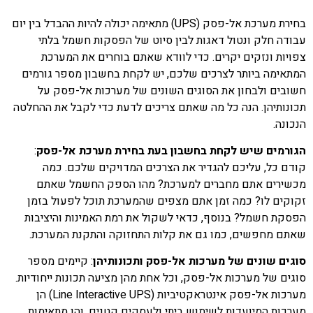
בחירת מערכת אל-פסק (UPS) מתאימה יכולה להיות ההבדל בין יום
עבודה חלק ונטול דאגות לבין סיוט של הפסקות חשמל בלתי
צפויות ונזקים יקרים. כדי לוודא שאתם בוחרים את המערכת
המתאימה ביותר לצרכים שלכם, יש לקחת בחשבון מספר גורמים
חשובים ולבחון את הסוגים השונים של מערכות אל-פסק על
תכונותיהן. הנה כל מה שאתם צריכים לדעת כדי לקבל את ההחלטה
הנכונה.
הגורמים שיש לקחת בחשבון בעת בחירת מערכת אל-פסק
:
קודם כל, עליכם להגדיר את הצרכים המדויקים שלכם. כמה
מכשירים אתם מחברים למערכת? מהו הספק החשמל שאתם
זקוקים לו? כמה זמן אתם מצפים שהמערכת תוכל לפעול בזמן
הפסקת חשמל? בנוסף, כדאי לשקול את רמת האמינות והיציבות
שאתם מחפשים, כמו גם את קלות התחזוקה והתקנת המערכת.
סוגים שונים של מערכות אל-פסק ותכונותיהן
: קיימים מספר
סוגים של מערכות אל-פסק, וכל אחת מהן מציעה תכונות ייחודיות.
מערכות אל-פסק אינטראקטיביות (Line Interactive UPS) הן
מערכות המיועדות לשימוש ביתי ולעסקים קטנים, והן מתאימות