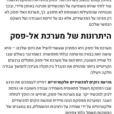
באופן קסום כמעט, מערכת האל-פסק מזהה את הפסקת החשמל
עוד לפני שהיא משפיעה על המכשירים ומגיבה באופן מיידי, ובכך
מבטיחה שהפעילות השוטפת לא תיפגע. כך, מערכת האל-פסק לא
רק מגינה על המכשירים, אלא גם על זרימת העבודה ועל השקט
הנפשי שלכם.
היתרונות של מערכת אל-פסק
מערכת אל-פסק היא הפתרון שעשוי להציל את היום שלכם – והיא
עושה זאת בצורה מרשימה ובלתי מתפשרת. כשמדובר בעולם שבו
כל שנייה חשובה, היתרונות של מערכת אל-פסק מתגלים ברגעים
הקריטיים ביותר ומהווים את ההבדל בין תקלה מביכה להמשך עבודה
חלקה ויעילה.
מניעת נזקים למכשירים אלקטרוניים
: דמיינו לעצמכם את הרגע
שבו הפסקת חשמל פתאומית משמידה עבודה חשובה או גורמת
לנזק למכשיר יקר. עם מערכת אל-פסק, תרחיש זה הופך לנחלת
העבר. המערכת מספקת הגנה מיידית ומונעת נזקים למכשירים
אלקטרוניים על ידי שמירה על היציבות החשמלית, גם במצבים של
הפסקות חשמל בלתי צפויות.