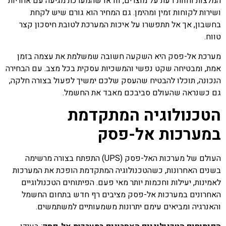
המלצות וחוות דעת על מוצרים, וודאו שהמערכת מגיעה עם אחריות
ושירות לקוחות זמין ומהימן. גם המחיר הוא גורם שיש לקחת
בחשבון, אך אל תתפשרו על איכות המערכת לטובת חיסכון קצר
טווח.
מערכת אל-פסק היא השקעה חשובה שמשלמת את עצמה בזמן
אמת, ומבטיחה שקט נפשי והמשכיות עסקית בכל מצב. עם הבחירה
הנכונה, תוכלו להבטיח שהעסק שלכם ימשיך לפעול בצורה חלקה,
גם כשנראה שהעולם סביבכם מאבד את החשמל.
הטכנולוגיה המתקדמת
במערכות אל-פסק
העולם של מערכות האל-פסק (UPS) התפתח בצורה מרשימה
בשנים האחרונות, כשהטכנולוגיה המתקדמת הופכת את המערכות
לאמינות, יעילות וחכמות יותר מאי פעם. הפיתוחים הטכנולוגיים
האחרונים במערכות אל-פסק מציבים רף חדש בתחום החשמל
והאנרגיה ומביאים עימם יתרונות משמעותיים למשתמשים.