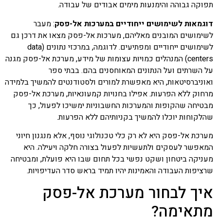
תפוקה גבוהה והימנעות מימים אבודים של עבודה.
דוגמאות לשימושים ייחודיים במערכות אל-פסק
: מעבר
לשימושים המובנים מאליהם, מערכות אל-פסק מצאו את דרכן גם
לשימושים ייחודיים ומפתיעים. לדוגמה, במרכזי נתונים (data
centers) המנהלים כמויות עצומות של מידע, מערכת אל-פסק מגנה
על השרתים ועל הנתונים המאוחסנים בהם. בבתי ספר
ואוניברסיטאות, היא מאפשרת למורים ולסטודנטים להמשיך בלמידה
מרחוק ללא הפרעות. אפילו בחנויות קמעונאיות, מערכת אל-פסק
מבטיחה שהקופות והמערכות החשבוניות ימשיכו לפעול, כך
שהלקוחות יוכלו להמשיך בקניותיהם ללא הפרעות.
מערכת אל-פסק היא לא רק כלי טכנולוגי נוסף, אלא מנגנון חיוני
המאפשר לעסקים ולתעשיות לפעול בצורה חלקה ויעילה. היא
מעניקה ביטחון ושקט נפשי בכל תחום שבו היא פועלת, ומבטיחה
שרציפות העבודה והאמינות יהיו תמיד בראש סדר העדיפויות.
איך לבחור מערכת אל-פסק
מתאימה?