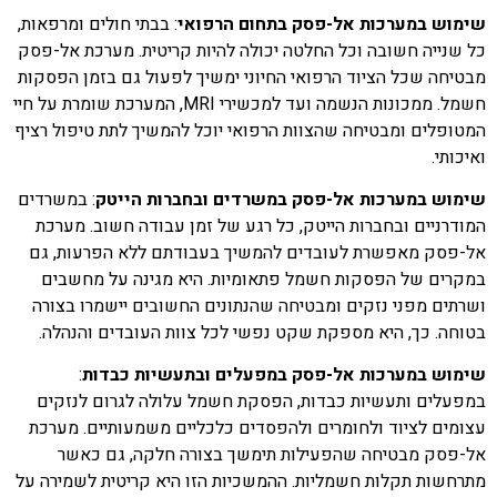
שימוש במערכות אל-פסק בתחום הרפואי
: בבתי חולים ומרפאות,
כל שנייה חשובה וכל החלטה יכולה להיות קריטית. מערכת אל-פסק
מבטיחה שכל הציוד הרפואי החיוני ימשיך לפעול גם בזמן הפסקות
חשמל. ממכונות הנשמה ועד למכשירי MRI, המערכת שומרת על חיי
המטופלים ומבטיחה שהצוות הרפואי יוכל להמשיך לתת טיפול רציף
ואיכותי.
שימוש במערכות אל-פסק במשרדים ובחברות הייטק
: במשרדים
המודרניים ובחברות הייטק, כל רגע של זמן עבודה חשוב. מערכת
אל-פסק מאפשרת לעובדים להמשיך בעבודתם ללא הפרעות, גם
במקרים של הפסקות חשמל פתאומיות. היא מגינה על מחשבים
ושרתים מפני נזקים ומבטיחה שהנתונים החשובים יישמרו בצורה
בטוחה. כך, היא מספקת שקט נפשי לכל צוות העובדים והנהלה.
שימוש במערכות אל-פסק במפעלים ובתעשיות כבדות
:
במפעלים ותעשיות כבדות, הפסקת חשמל עלולה לגרום לנזקים
עצומים לציוד ולחומרים ולהפסדים כלכליים משמעותיים. מערכת
אל-פסק מבטיחה שהפעילות תימשך בצורה חלקה, גם כאשר
מתרחשות תקלות חשמליות. ההמשכיות הזו היא קריטית לשמירה על