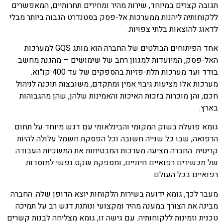
תגובה קצרים במיוחד, שירות מהיר ומחירים תחרותיים, המאפשרים
ללקוחותיה ליהנות ממערכות אל-פסק בסטנדרט הגבוה ביותר מבלי
לדאוג להוצאות בלתי צפויות.
אחד הפיתוחים הבולטים של החברה הוא מותג GQS למערכות
האל-פסק, המיועדות למגוון רחב של שימושים – מהגנת מחשב
בודד ועד מערכות תלת-פזיות בהספקים של עד 400 קו"וא.
מערכות אלו מציעות גיבוי אמין ומתקדם, משובצות תוכנה לניהול
חכם, והן מוכרות בזכות האיכות והאמינות שלהן, שהן מהגבוהות
בארץ.
גומא פועלת בשוק המקומי והבינלאומי עם דגש מיוחד על תחום
הרפואה, שבו כל שנייה חשובה וכל הפסקת חשמל עלולה להיות
קריטית. החברה מציעה מערכות המבטיחות את המשכיות העבודה
של מכשירים רפואיים חיוניים, ומספקת שקט נפשי למוסדות
רפואיים בכל העולם.
מעבר לכך, גומא ידועה בשירות הלקוחות יוצא הדופן שלה. החברה
מבינה את הצורך במענה מהיר ומקצועי ונותנת דגש רב על תמיכה
טכנית וזמינות ללקוחותיה. עם גישה זו, גומא מצליחה לבנות קשרים