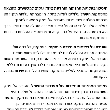
חיסכון בעלויות תחזוקה והחלפת ציוד
: נזקים למכשירים כתוצאה
מהפסקות חשמל עלולים לעלות ביוקר, הן מבחינת עלויות תיקון והן
מבחינת החלפת ציוד פגום. מערכת אל-פסק מסייעת לחסוך
בעלויות אלו על ידי הגנה על הציוד והארכת תוחלת החיים שלו. בכך,
היא מציעה החזר מהיר על ההשקעה ומפחיתה את העלויות הכרוכות
בתחזוקת מערכות.
שמירה על רציפות העבודה בעסקים
: בעסקים, כל דקה של
הפסקת עבודה עלולה לגרום להפסדים כלכליים משמעותיים.
מערכת אל-פסק מבטיחה את רציפות העבודה, גם כאשר מתרחשות
תקלות חשמליות. היא מאפשרת לעובדים להמשיך בעבודתם ללא
הפרעות, מה שמביא לעלייה בתפוקה ושמירה על רמת שירות גבוהה
ללקוחות.
שיפור האמינות והיציבות של מערכות החשמל
: מערכת אל-פסק
משמשת כמנגנון יציבות ואמינות למערכות החשמל שלכם. היא
מוודאת שכל המכשירים האלקטרוניים פועלים במתח תקין ומונעת
פגיעות הנובעות מקפיצות מתח או ממקרי חירום אחרים. כך,
המערכת תורמת להבטחת ביטחון ואמינות כללית למערכת החשמל