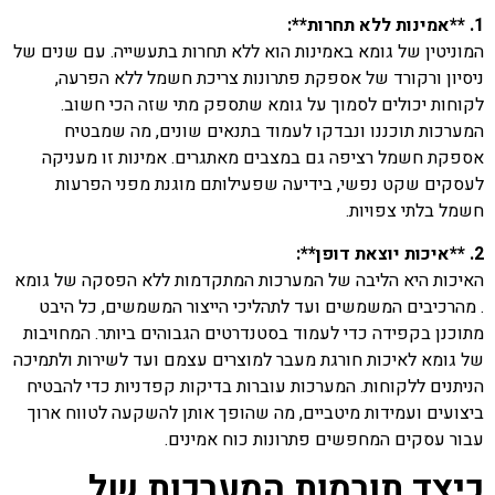
1. **אמינות ללא תחרות**:
המוניטין של גומא באמינות הוא ללא תחרות בתעשייה. עם שנים של
ניסיון ורקורד של אספקת פתרונות צריכת חשמל ללא הפרעה,
לקוחות יכולים לסמוך על גומא שתספק מתי שזה הכי חשוב.
המערכות תוכננו ונבדקו לעמוד בתנאים שונים, מה שמבטיח
אספקת חשמל רציפה גם במצבים מאתגרים. אמינות זו מעניקה
לעסקים שקט נפשי, בידיעה שפעילותם מוגנת מפני הפרעות
חשמל בלתי צפויות.
2. **איכות יוצאת דופן**:
האיכות היא הליבה של המערכות המתקדמות ללא הפסקה של גומא
. מהרכיבים המשמשים ועד לתהליכי הייצור המשמשים, כל היבט
מתוכנן בקפידה כדי לעמוד בסטנדרטים הגבוהים ביותר. המחויבות
של גומא לאיכות חורגת מעבר למוצרים עצמם ועד לשירות ולתמיכה
הניתנים ללקוחות. המערכות עוברות בדיקות קפדניות כדי להבטיח
ביצועים ועמידות מיטביים, מה שהופך אותן להשקעה לטווח ארוך
עבור עסקים המחפשים פתרונות כוח אמינים.
כיצד תורמות המערכות של